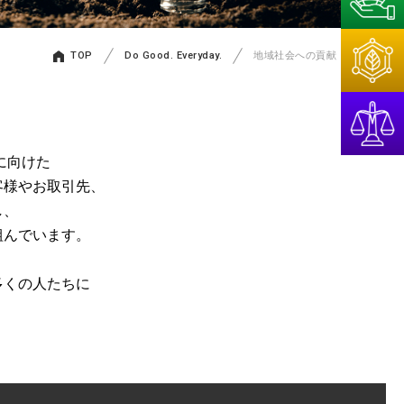
TOP
Do Good. Everyday.
地域社会への貢献
に向けた
客様やお取引先、
し、
組んでいます。
く
多くの人たちに