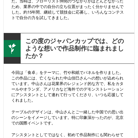
た。当時は、フローリスト仲間のつながりがほとんどなかった
ため、業界の中での自分の立ち位置がまったく分かりませんで
した。約15年間、継続して競技会に応募し、いろんなコンテス
トで自分の力を試してきました。
この度のジャパンカップでは、どの
ような想いで作品制作に臨まれまし
たか？
今回は「食卓」をテーマに、竹や和紙でパネルを作りました。
この作品には、亡くなられた中山佳巳さんへの想いが込められ
ています。中山さんは花業界のレジェンド的な方で、私をカタ
ールやオランダ、アメリカなど海外でのデモンストレーション
にアシスタントとして連れて行ってくださり、いつも応援して
くれました。
テーブルのデザインは、中山さんとご一緒した中国での思い出
のシーンをイメージしています。特に印象深かったのが、北京
での国際イベントです。
アシスタントとしてではなく、初めて作品制作にも関わらせて