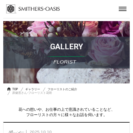
GALLERY
FLORIST
TOP
ギャラリー
フローリストのご紹介
原健吾さん-フローリスト花咲
花への想いや、お仕事の上で意識されていることなど、
フローリストの方々に様々なお話を伺います。
2025.10.10