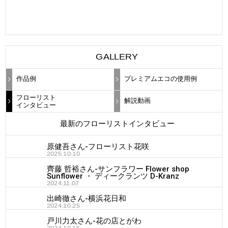
GALLERY
作品例
プレミアムエコの使用例
フローリスト
解説動画
インタビュー
最新のフローリストインタビュー
原健吾さん-フローリスト花咲
2025.10.10
齊藤 哲裕さん-サンフラワー Flower shop
Sunflower ・ ディークランツ D-Kranz
2024.11.07
出崎徹さん-横浜花日和
2024.10.25
戸川力太さん-花の店とがわ
2024.10.15