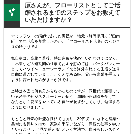
原さんが、フローリストとしてご活
躍されるまでのステップをお教えて
いただけますか？
マミフラワーの講師であった両親が、地元（静岡県田方郡函南
町）で生花店を創業したのが、『フローリスト花咲』のビジネ
スの始まりです。
私自身は、高校卒業後、特に進路を決めていたわけではなく、
土木業などの短期間の仕事でお金を貯めては、バックパッカー
としてハワイやニュージーランドなど海外を旅する生活を送り
自由に過ごしていました。そんなある時、父から家業を手伝う
ように言われたのがきっかけです。
当時は本当に何も分からなかったのですが、同世代で頑張って
いる若手のビジネスオーナーが多く、周囲から刺激を受けて、
なんとなく花屋をやっている自分が恥ずかしくなり、勉強する
ようになりました。
もともと好奇心旺盛な性格でもあり、20代後半になると建築や
美術にも興味を持ち、家業を手伝いながら、両親の仕事を学ぶ
というよりも、“見て覚える“ という方法で、自分らしいスタイ