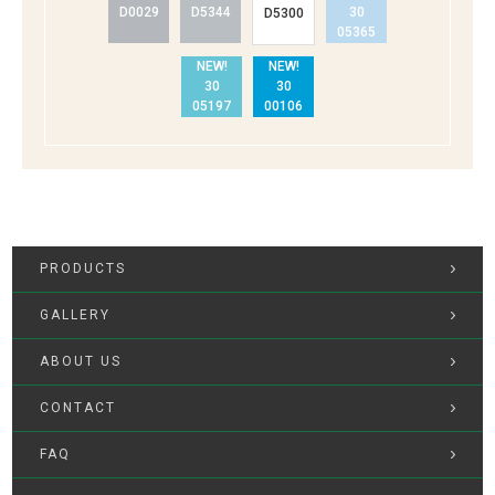
D0029
D5344
30
D5300
05365
NEW!
NEW!
30
30
05197
00106
PRODUCTS
GALLERY
ABOUT US
CONTACT
FAQ